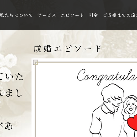
私たちについて
サービス
エピソード
料金
ご成婚までの流
私たちについて
成婚エピソード
サービス
エピソード
料金
ていた
ご成婚までの流れ
親御様向け
れまし
があ