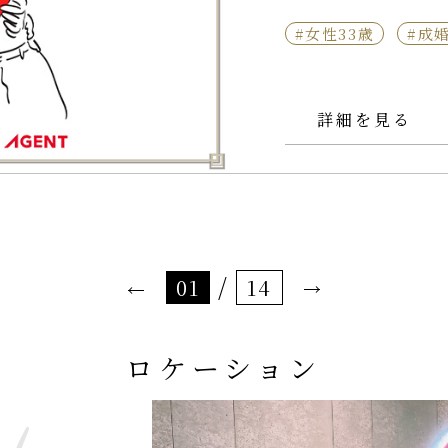
#女性33歳
#成
詳細を見る
/
01
14
ロケーション