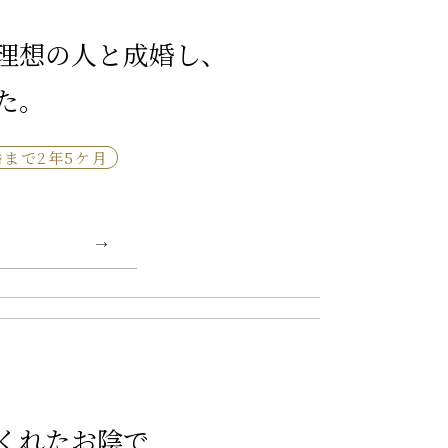
理想の人と成婚し、
た。
婚まで2年5ケ月
くれたお陰で