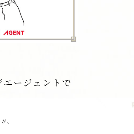
ジエージェントで
。
たが、