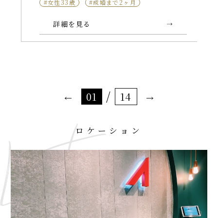
#女性33歳
#成婚まで2ヶ月
詳細を見る
/
01
14
ロケーション