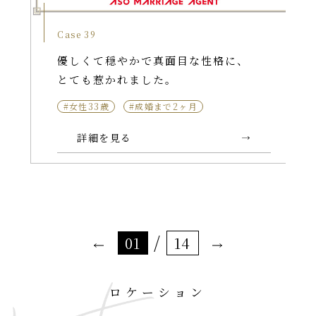
Case 39
優しくて穏やかで真面目な性格に、
とても惹かれました。
#女性33歳
#成婚まで2ヶ月
詳細を見る
/
01
14
ロケーション