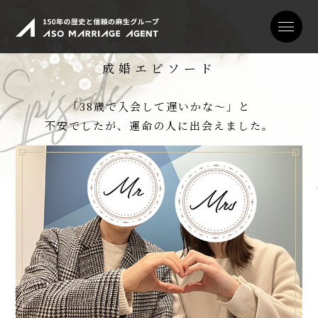
成婚エピソード
私たちについて
「38歳で入会して遅いかな～」と
サービス
不安でしたが、運命の人に出会えました。
エピソード
料金
ご成婚までの流れ
親御様向け